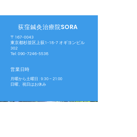
荻窪鍼灸治療院SORA
〒167-0043
東京都杉並区上荻1-
18-7
オギヨンビル
302
Tel:
090-7246-5538
営業日時
月曜から土曜日 : 9:30 – 21:00
​日曜、祝日はお休み