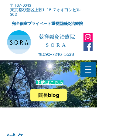
〒167-0043
東京都杉並区上萩1−18−7 オギヨンビル
302
完全個室プライベート重視型鍼灸治療院
​荻窪鍼灸治療院
SORA
℡090-7246−5538
予約はこちら
院長blog