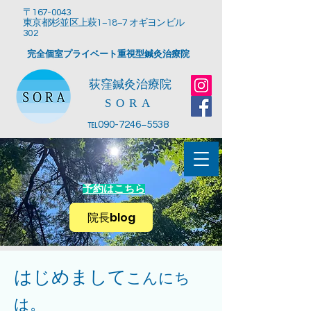
〒167-0043
東京都杉並区上萩1−18−7 オギヨンビル
302
完全個室プライベート重視型鍼灸治療院
​荻窪鍼灸治療院
SORA
℡090-7246−5538
予約はこちら
院長blog
はじめまして
こんにち
は。