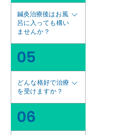
090-7246-5538 予約
りません。 ご了承下さ
します。 電話番号090-
ホームページ
い。
7246-5538 予約ホーム
http://tol-
鍼灸治療後はお風
ページ http://tol-
app.jp/s/soraacumo
呂に入っても構い
app.jp/s/soraacumo
x
ませんか？
x
入浴は特に問題はあり
05
ませんが、ぎっくり腰
や捻挫などで患部に強
い炎症を起こしている
場合などは入浴を控え
どんな格好で治療
ていただく場合もござ
を受けますか？
います。
症状により施術部位が
06
変わりますが、手足や
背中などに施術してい
きますので手足や背中