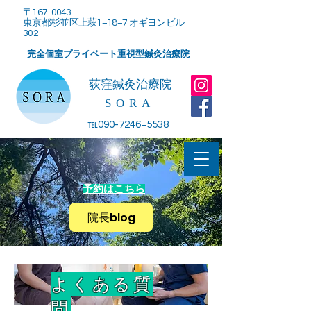
〒167-0043
東京都杉並区上萩1−18−7 オギヨンビル
302
完全個室プライベート重視型鍼灸治療院
​荻窪鍼灸治療院
SORA
℡090-7246−5538
予約はこちら
院長blog
よくある質
問