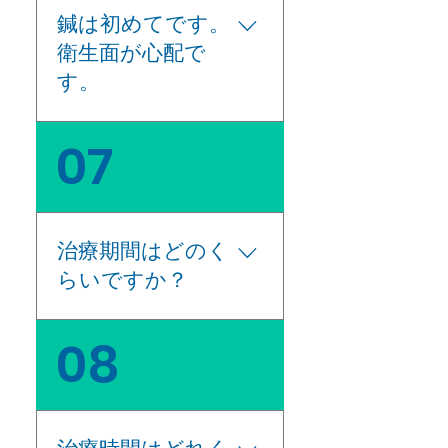
を出しやすい服装が良
鍼は初めてです。
いかと思います。 施術
衛生面が心配で
にいらっしゃる際は、
どんな服装でいらっし
す。
ゃっても大丈夫です。
当院では施術用のお着
当院で使用している鍼
07
替えをご用意しており
はすべてディスポーザ
ますので、そちらをご
ブル（使い捨て）の鍼
利用いただけます。
です。その他、治療に
使用する用具はすべて
治療期間はどのく
オートクレーブ（高圧
らいですか？
滅菌機）による滅菌を
行っております。 保健
所の滅菌法・消毒法の
鍼の効果は即時的にも
08
基準に則って対応して
効果を実感しますが、
おります。 ご安心くだ
一般的に3日ほどで現れ
さい。 院内も患者様の
ます。 急性症状、慢性
不快がないよう、タオ
症状の違いや、症状の