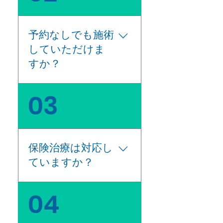
お電話か予約ホームペ
ージにてご予約下さ
い。 LINE登録頂くと、
予約なしでも施術
LINEからもご予約可能
していただけま
です。 ご予約のお時間
に間に合うように、少
すか？
し余裕をもってお越し
ください。 治療時間の
当日でもご予約は可能
03
5分前くらいにはお越し
です。お電話か予約ホ
いただきますようお願
ームページにて事前に
いいたします。 初回は
ご予約頂ければと思い
特に面談や身体評価に
ます。当院はプライベ
お時間を頂ければと思
保険治療は対応し
ート重視の完全個室型
います。 施術時間（ご
ていますか？
鍼灸治療院です。患者
予約時間）＋15分程度
さまのプライベートを
の滞在時間とお考え頂
大切にしていますので
当院は自費施術となっ
04
き、施術後のご予定に
ご予約の方をお願いい
ております。各種プラ
少し余裕を持っていた
たします。 電話番号
ンの保険適応をしてお
だけるようお願いいた