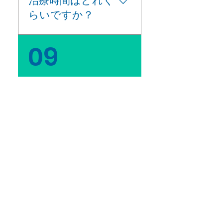
ル、スリッパ、施術
治療時間はどれく
程度などにより個人差
着、清掃等常に清潔に
らいですか？
がありますので、それ
心がけております。
ぞれの患者様ごとに治
療期間は異なります。
お選びいただくメニュ
09
次回の治療は3日程度様
ーにより異なりますが
子をみて頂き、1～２週
60分～80分の施術で
間以内の間で効果を実
す。 初見時は面談票の
感できているうちにお
記入や面談、身体評価
越しいただくのがベス
なぜ、鍼灸治療で
などで15分ほどお時間
トです。 ぎっくり腰の
痛みやしびれが改
を頂いております。 初
場合などは、施術の翌
見時の滞在時間は施術
善するのですか？
日も連続して治療をさ
時間＋15分でプランに
せていただいておりま
より80分～100分程度
鍼には筋肉を緩める作
す。
とお考え下さい。 施術
用と、血管を拡張して
後のご予定に少し余裕
血液循環を促進させる
荻窪鍼灸治療院SORA
を持っていただけるよ
効果があります。 神経
うお願いいたします。
痛は、周辺の筋肉が緊
〒167-0043
東京都杉並区上荻1-
18-7
オギヨンビル
張して神経や血管を締
302